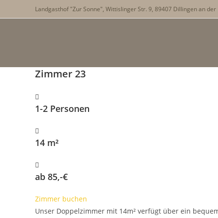
Zum
Landgasthof "Zur Sonne", Wittislinger Str. 9, 89407 Dillingen an de
Inhalt
springen
Zimmer 23
1-2 Personen
14 m²
ab 85,-€
Zimmer buchen
Unser Doppelzimmer mit 14m² verfügt über ein bequeme